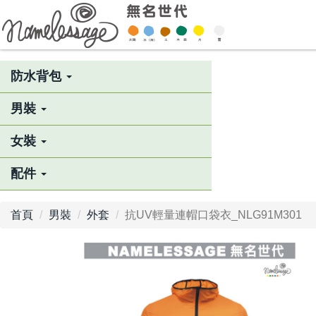
防水背包
男裝
女裝
配件
首頁
男裝
外套
抗UV輕量連帽口袋衣_NLG91M301