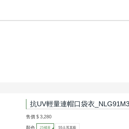
抗UV輕量連帽口袋衣_NLG91M30
售價
$ 3,280
顏色
25橘黃
55土耳其藍